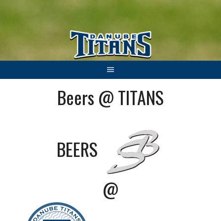
Springe
zum
Inhalt
Beers @ TITANS
BEERS
@