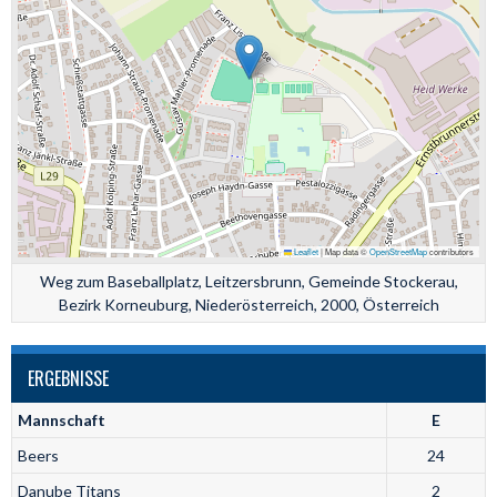
Leaflet
|
Map data ©
OpenStreetMap
contributors
Weg zum Baseballplatz, Leitzersbrunn, Gemeinde Stockerau,
Bezirk Korneuburg, Niederösterreich, 2000, Österreich
ERGEBNISSE
Mannschaft
E
Beers
24
Danube Titans
2