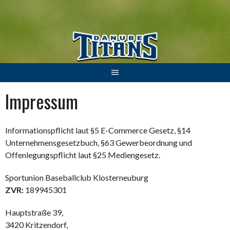
Springe
zum
Inhalt
Impressum
Informationspflicht laut §5 E-Commerce Gesetz, §14
Unternehmensgesetzbuch, §63 Gewerbeordnung und
Offenlegungspflicht laut §25 Mediengesetz.
Sportunion Baseballclub Klosterneuburg
ZVR:
189945301
Hauptstraße 39,
3420 Kritzendorf,