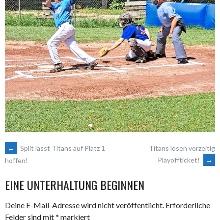
ARTIKEL-
←
Split lasst Titans auf Platz 1
Titans lösen vorzeitig
Playoffticket!
→
hoffen!
NAVIGATION
EINE UNTERHALTUNG BEGINNEN
Deine E-Mail-Adresse wird nicht veröffentlicht.
Erforderliche
Felder sind mit
*
markiert