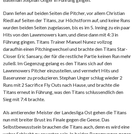
Dann liefen auf beiden Seiten die Pitcher, vor allem Christian
Riedl auf Seiten der Titans, zur Höchstform auf, und keine Runs
wurden beiden Seiten zugelassen, bis es im 5. Inning zu ein paar
Hits von den Lawnmowers kam, und diese dann mit 4:3 in
Führung gingen. Titans Trainer Manuel Nunez vollzog
daraufhin einen Pitchingwechsel und brachte den Titans Star-
Closer Eric Sansary, der für die restliche Partie keinen Run mehr
zuließ. Im Gegenzug gelang es den Titans sich auf den
Lawnmowers Pitcher einzustellen, und vermehrt Hits und
Baserunner zu produzieren. Stephan Unger schlug wieder 2
Runs mit 2 Sacrifice Fly Outs nach Hause, und brachte die
Titans erneut in Führung, was den Titans schlussendlich den
Sieg mit 7:4 brachte.
Als amtierender Meister der Landesliga Ost gehen die Titans
nun mit breiter Brust ins Finale gegen die Geese. Das
Selbstbewusstsein brauchen die Titans auch, denn es wird eine
wahre Schlacht zu erwarten sein. In beiden Begegnungen gegen