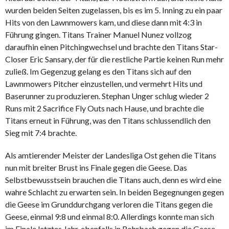
wurden beiden Seiten zugelassen, bis es im 5. Inning zu ein paar
Hits von den Lawnmowers kam, und diese dann mit 4:3 in
Führung gingen. Titans Trainer Manuel Nunez vollzog
daraufhin einen Pitchingwechsel und brachte den Titans Star-
Closer Eric Sansary, der für die restliche Partie keinen Run mehr
zuließ. Im Gegenzug gelang es den Titans sich auf den
Lawnmowers Pitcher einzustellen, und vermehrt Hits und
Baserunner zu produzieren. Stephan Unger schlug wieder 2
Runs mit 2 Sacrifice Fly Outs nach Hause, und brachte die
Titans erneut in Führung, was den Titans schlussendlich den
Sieg mit 7:4 brachte.
Als amtierender Meister der Landesliga Ost gehen die Titans
nun mit breiter Brust ins Finale gegen die Geese. Das
Selbstbewusstsein brauchen die Titans auch, denn es wird eine
wahre Schlacht zu erwarten sein. In beiden Begegnungen gegen
die Geese im Grunddurchgang verloren die Titans gegen die
Geese, einmal 9:8 und einmal 8:0. Allerdings konnte man sich
im Finale letztes Jahr, ebenfalls in Rohrbach gegen die Geese