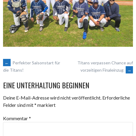
ARTIKEL-
←
Perfekter Saisonstart für
Titans verpassen Chance auf
vorzeitigen Finaleinzug
→
die Titans!
NAVIGATION
EINE UNTERHALTUNG BEGINNEN
Deine E-Mail-Adresse wird nicht veröffentlicht.
Erforderliche
Felder sind mit
*
markiert
Kommentar
*