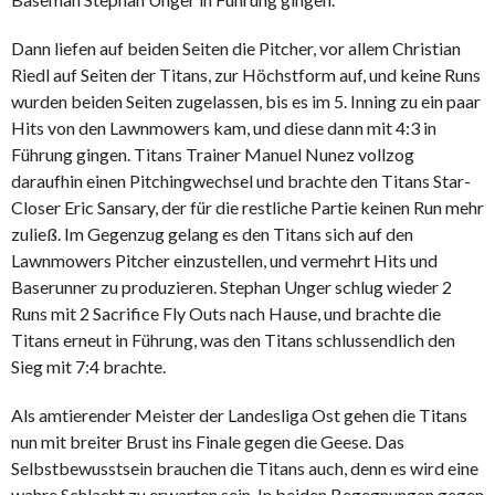
Dann liefen auf beiden Seiten die Pitcher, vor allem Christian
Riedl auf Seiten der Titans, zur Höchstform auf, und keine Runs
wurden beiden Seiten zugelassen, bis es im 5. Inning zu ein paar
Hits von den Lawnmowers kam, und diese dann mit 4:3 in
Führung gingen. Titans Trainer Manuel Nunez vollzog
daraufhin einen Pitchingwechsel und brachte den Titans Star-
Closer Eric Sansary, der für die restliche Partie keinen Run mehr
zuließ. Im Gegenzug gelang es den Titans sich auf den
Lawnmowers Pitcher einzustellen, und vermehrt Hits und
Baserunner zu produzieren. Stephan Unger schlug wieder 2
Runs mit 2 Sacrifice Fly Outs nach Hause, und brachte die
Titans erneut in Führung, was den Titans schlussendlich den
Sieg mit 7:4 brachte.
Als amtierender Meister der Landesliga Ost gehen die Titans
nun mit breiter Brust ins Finale gegen die Geese. Das
Selbstbewusstsein brauchen die Titans auch, denn es wird eine
wahre Schlacht zu erwarten sein. In beiden Begegnungen gegen