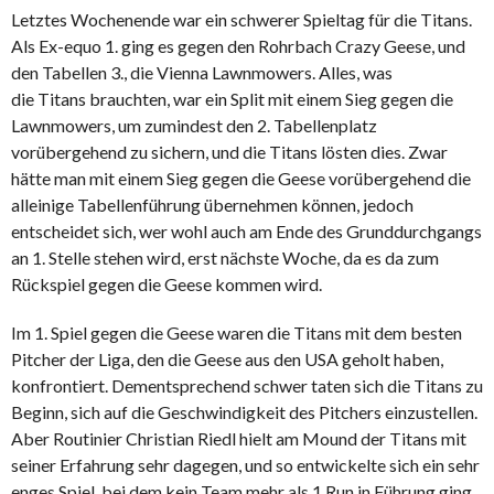
Letztes Wochenende war ein schwerer Spieltag für die Titans.
Als Ex-equo 1. ging es gegen den Rohrbach Crazy Geese, und
den Tabellen 3., die Vienna Lawnmowers. Alles, was
die Titans brauchten, war ein Split mit einem Sieg gegen die
Lawnmowers, um zumindest den 2. Tabellenplatz
vorübergehend zu sichern, und die Titans lösten dies. Zwar
hätte man mit einem Sieg gegen die Geese vorübergehend die
alleinige Tabellenführung übernehmen können, jedoch
entscheidet sich, wer wohl auch am Ende des Grunddurchgangs
an 1. Stelle stehen wird, erst nächste Woche, da es da zum
Rückspiel gegen die Geese kommen wird.
Im 1. Spiel gegen die Geese waren die Titans mit dem besten
Pitcher der Liga, den die Geese aus den USA geholt haben,
konfrontiert. Dementsprechend schwer taten sich die Titans zu
Beginn, sich auf die Geschwindigkeit des Pitchers einzustellen.
Aber Routinier Christian Riedl hielt am Mound der Titans mit
seiner Erfahrung sehr dagegen, und so entwickelte sich ein sehr
enges Spiel, bei dem kein Team mehr als 1 Run in Führung ging.