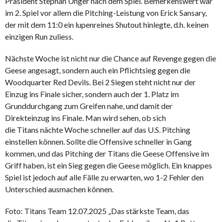
Präsident Stephan Unger nach dem Spiel. Bemerkenswert war
im 2. Spiel vor allem die Pitching-Leistung von Erick Sansary,
der mit dem 11:0 ein lupenreines Shutout hinlegte, d.h. keinen
einzigen Run zuliess.
Nächste Woche ist nicht nur die Chance auf Revenge gegen die
Geese angesagt, sondern auch ein Pflichtsieg gegen die
Woodquarter Red Devils. Bei 2 Siegen steht nicht nur der
Einzug ins Finale sicher, sondern auch der 1. Platz im
Grunddurchgang zum Greifen nahe, und damit der
Direkteinzug ins Finale. Man wird sehen, ob sich
die Titans nächte Woche schneller auf das U.S. Pitching
einstellen können. Sollte die Offensive schneller in Gang
kommen, und das Pitching der Titans die Geese Offensive im
Griff haben, ist ein Sieg gegen die Geese möglich. Ein knappes
Spiel ist jedoch auf alle Fälle zu erwarten, wo 1-2 Fehler den
Unterschied ausmachen können.
Foto: Titans Team 12.07.2025 „Das stärkste Team, das