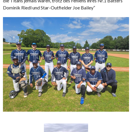
die Titans jemals waren, trotz des Fehlens ihres Nr.1 Batters
Dominik Riedl und Star-Outfielder Joe Bailey“