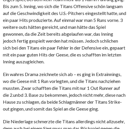
Bis zum 5. Inning, wo sich die Titans Offensive schön langsam
auf die Geschwindigkeit des U.S.-Pitchers eingestellt hatte, und
ein paar Hits produzierte. Auf einmal war man 5 Runs vorne. 3
weitere outs hätten gereicht, und man hätte das Spiel
gewonnen, da die Zeit bereits abgelaufen war, das Inning
jedoch fertig gespielt werden hat müssen. Jedoch schlichen
sich bei den Titans ein paar Fehler in der Defensive ein, gepaart
mit ein paar guten Hits der Geese, die es schafften im letzten
Inning auszugleichen.
Ein wahres Drama zeichnete sich ab – es ging in Extrainnings,
wo die Geese mit 1 Run vorlegten, und die Titans nachziehen
mussten. Zwar schafften die Titans mit nur 1 Out Runner auf
die 2.unbd 3. Base zu bekommen, jedoch nicht mehr, diese nach
Hause zu schlagen, da beide Schlagmänner der Titans Strike-
out gingen, und somit das Spiel an die Geese ging.
Die Niederlage schmerzte die Titans allerdings nicht allzusehr,
denn auch bei einem Sieg muss man das Rückspiel gegen die