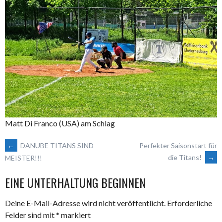
Matt Di Franco (USA) am Schlag
ARTIKEL-
←
DANUBE TITANS SIND
Perfekter Saisonstart für
die Titans!
→
MEISTER!!!
NAVIGATION
EINE UNTERHALTUNG BEGINNEN
Deine E-Mail-Adresse wird nicht veröffentlicht.
Erforderliche
Felder sind mit
*
markiert