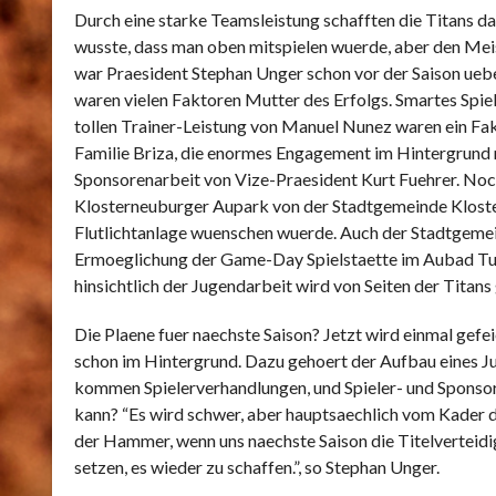
Durch eine starke Teamsleistung schafften die Titans d
wusste, dass man oben mitspielen wuerde, aber den Meist
war Praesident Stephan Unger schon vor der Saison uebe
waren vielen Faktoren Mutter des Erfolgs. Smartes Spi
tollen Trainer-Leistung von Manuel Nunez waren ein Fak
Familie Briza, die enormes Engagement im Hintergrund m
Sponsorenarbeit von Vize-Praesident Kurt Fuehrer. Noc
Klosterneuburger Aupark von der Stadtgemeinde Kloster
Flutlichtanlage wuenschen wuerde. Auch der Stadtgemein
Ermoeglichung der Game-Day Spielstaette im Aubad Tulln
hinsichtlich der Jugendarbeit wird von Seiten der Titans
Die Plaene fuer naechste Saison? Jetzt wird einmal gefei
schon im Hintergrund. Dazu gehoert der Aufbau eines J
kommen Spielerverhandlungen, und Spieler- und Sponsor
kann? “Es wird schwer, aber hauptsaechlich vom Kader 
der Hammer, wenn uns naechste Saison die Titelverteidig
setzen, es wieder zu schaffen.”, so Stephan Unger.