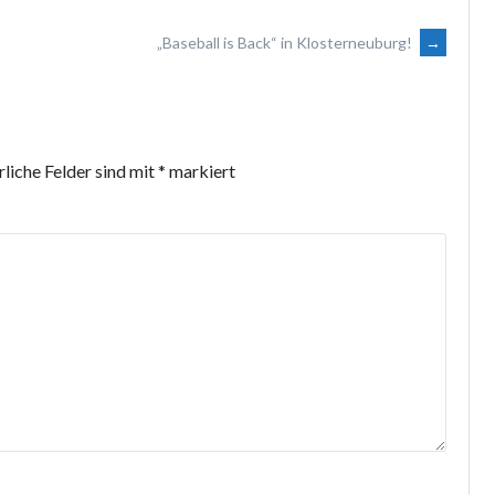
„Baseball is Back“ in Klosterneuburg!
→
rliche Felder sind mit
*
markiert