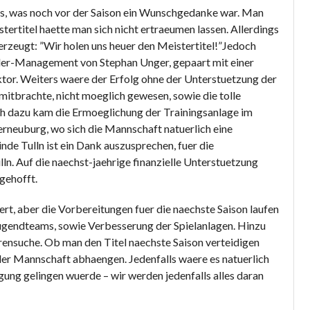
as, was noch vor der Saison ein Wunschgedanke war. Man
ertitel haette man sich nicht ertraeumen lassen. Allerdings
rzeugt: ”Wir holen uns heuer den Meistertitel!”Jedoch
eler-Management von Stephan Unger, gepaart mit einer
tor. Weiters waere der Erfolg ohne der Unterstuetzung der
itbrachte, nicht moeglich gewesen, sowie die tolle
h dazu kam die Ermoeglichung der Trainingsanlage im
neuburg, wo sich die Mannschaft natuerlich eine
de Tulln ist ein Dank auszusprechen, fuer die
. Auf die naechst-jaehrige finanzielle Unterstuetzung
 gehofft.
ert, aber die Vorbereitungen fuer die naechste Saison laufen
ugendteams, sowie Verbesserung der Spielanlagen. Hinzu
ensuche. Ob man den Titel naechste Saison verteidigen
der Mannschaft abhaengen. Jedenfalls waere es natuerlich
ung gelingen wuerde – wir werden jedenfalls alles daran