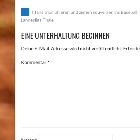
ARTIKEL-
←
Titans triumphieren und ziehen souveraen ins Baseball
Landesliga Finale
NAVIGATION
EINE UNTERHALTUNG BEGINNEN
Deine E-Mail-Adresse wird nicht veröffentlicht.
Erforde
Kommentar
*
Name
*