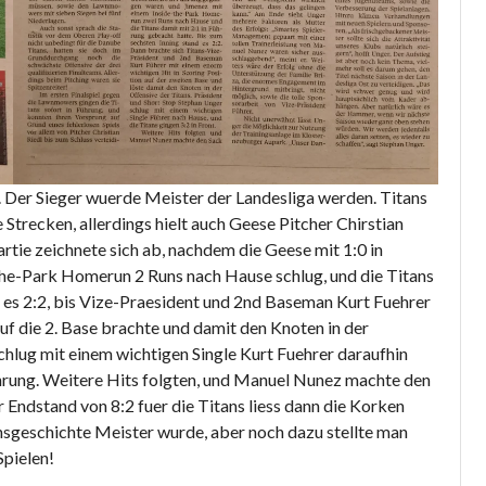
e. Der Sieger wuerde Meister der Landesliga werden. Titans
Strecken, allerdings hielt auch Geese Pitcher Chirstian
rtie zeichnete sich ab, nachdem die Geese mit 1:0 in
the-Park Homerun 2 Runs nach Hause schlug, und die Titans
nd es 2:2, bis Vize-Praesident und 2nd Baseman Kurt Fuehrer
uf die 2. Base brachte und damit den Knoten in der
chlug mit einem wichtigen Single Kurt Fuehrer daraufhin
ehrung. Weitere Hits folgten, und Manuel Nunez machte den
r Endstand von 8:2 fuer die Titans liess dann die Korken
insgeschichte Meister wurde, aber noch dazu stellte man
Spielen!