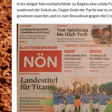
trotz einiger Nervositaetsfehler zu Beginn eine solide P
waehrend der Saison an. Gegen Ende der Partie war es sch
gewinnen wuerden, und es zum Showdown gegen die C