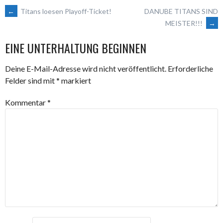
ARTIKEL-
←
Titans loesen Playoff-Ticket!
DANUBE TITANS SIND
MEISTER!!!
→
NAVIGATION
EINE UNTERHALTUNG BEGINNEN
Deine E-Mail-Adresse wird nicht veröffentlicht.
Erforderliche
Felder sind mit
*
markiert
Kommentar
*