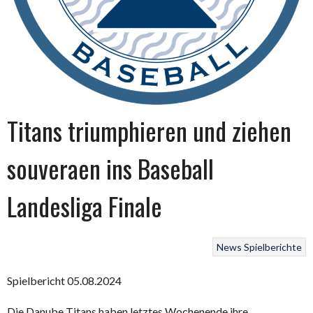
Titans triumphieren und ziehen
souveraen ins Baseball
Landesliga Finale
News
Spielberichte
Spielbericht 05.08.2024
Die Danube Titans haben letztes Wochenende ihre