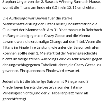
Stephan Unger von der 3. Base als Winning Run nach Hause,
womit die Titans am Ende ein 8:0 in ein 12:11 umdrehten.
Die Aufholjagd war Beweis fuer die starke
Mannschaftsleistung der Titans heuer, und unterstrich die
Qualitaet der Mannschaft. Am 31.8.hat man nun in Rohrbach
im Burgenland gegen die Crazy Geese und die Vienna
Lawnmowers die erstmalige Change auf den Titel. Wenn die
Titans im Finale ihre Leistung wie unter der Saison aufrufen
koennen, sollte dem 1. Meistertitel der Vereinsgeschichte
nichts im Wege stehen. Allerdings wird es sehr schwer gegen
den ungeschlagegenen Tabellenfuehrer, die Crazy Geese, zu
gewinnen. Ein spannendes Finale wird erwartet.
Jedenfalls ist die bisherige Saison mit 9 Siegen und 3
Niederlagen bereits die beste Saison der Titans-
Vereinsgeschichte, und der 2. Tabellenplatz mehr als
gerechtfertigt.