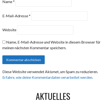
Name
*
E-Mail-Adresse
*
Website
Name, E-Mail-Adresse und Website in diesem Browser für
meinen nächsten Kommentar speichern.
Diese Website verwendet Akismet, um Spam zu reduzieren.
Erfahre, wie deine Kommentardaten verarbeitet werden.
AKTUELLES