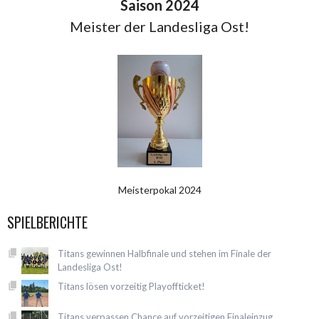
Saison 2024
Meister der Landesliga Ost!
Meisterpokal 2024
SPIELBERICHTE
Titans gewinnen Halbfinale und stehen im Finale der
Landesliga Ost!
Titans lösen vorzeitig Playoffticket!
Titans verpassen Chance auf vorzeitigen Finaleinzug