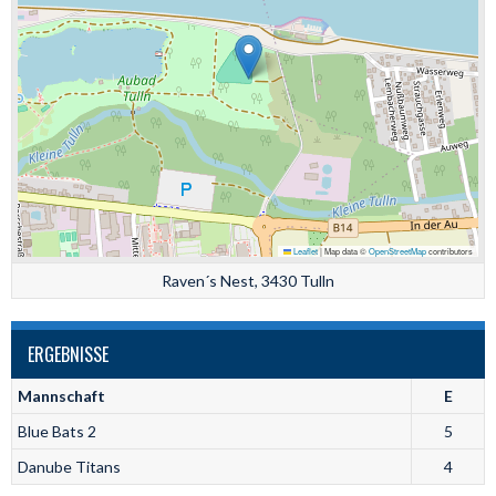
Leaflet
|
Map data ©
OpenStreetMap
contributors
Raven´s Nest, 3430 Tulln
ERGEBNISSE
Mannschaft
E
Blue Bats 2
5
Danube Titans
4