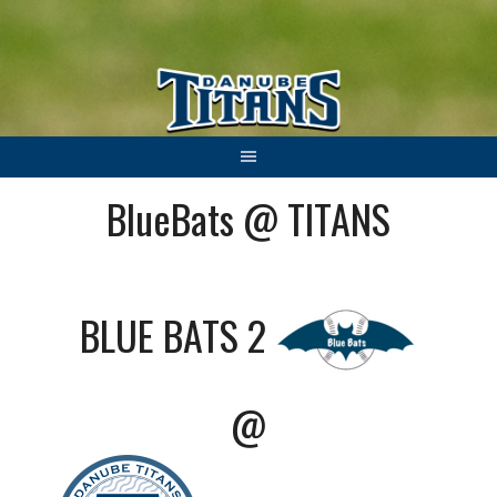
Springe
zum
Inhalt
BlueBats @ TITANS
BLUE BATS 2
@