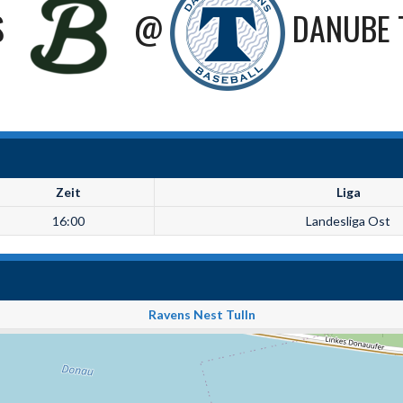
S
@
DANUBE 
Zeit
Liga
16:00
Landesliga Ost
Ravens Nest Tulln