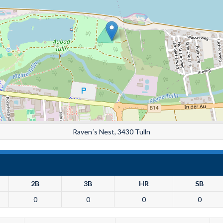
Raven´s Nest, 3430 Tulln
2B
3B
HR
SB
0
0
0
0