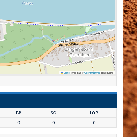
Leaflet
|
Map data ©
OpenStreetMap
contributors
BB
SO
LOB
0
0
0