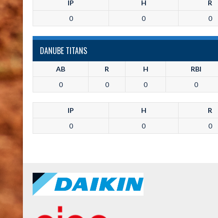
IP
H
R
0
0
0
DANUBE TITANS
AB
R
H
RBI
0
0
0
0
IP
H
R
0
0
0