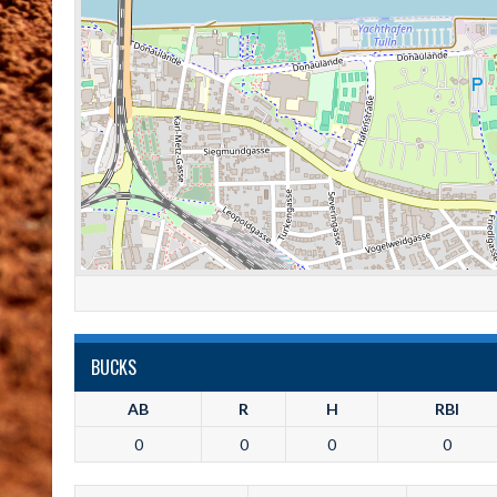
BUCKS
AB
R
H
RBI
0
0
0
0