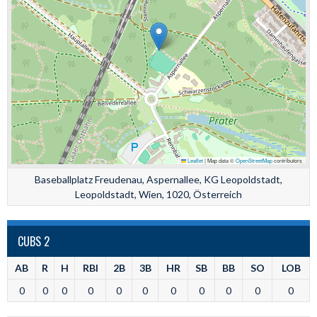
Leaflet
|
Map data ©
OpenStreetMap
contributors
Baseballplatz Freudenau, Aspernallee, KG Leopoldstadt,
Leopoldstadt, Wien, 1020, Österreich
CUBS 2
AB
R
H
RBI
2B
3B
HR
SB
BB
SO
LOB
0
0
0
0
0
0
0
0
0
0
0