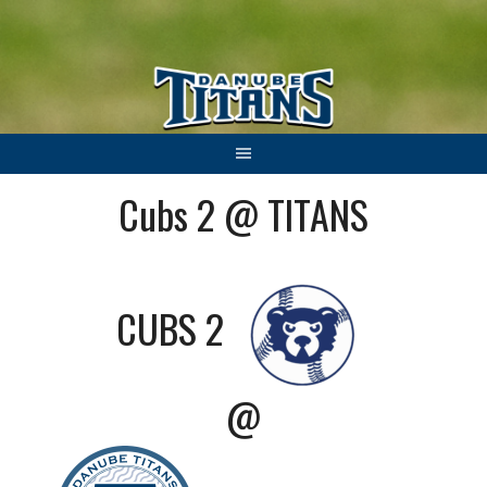
Springe
zum
Inhalt
Cubs 2 @ TITANS
CUBS 2
@