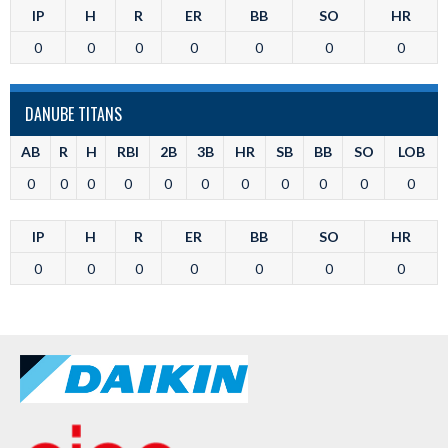
IP
H
R
ER
BB
SO
HR
0
0
0
0
0
0
0
DANUBE TITANS
AB
R
H
RBI
2B
3B
HR
SB
BB
SO
LOB
0
0
0
0
0
0
0
0
0
0
0
IP
H
R
ER
BB
SO
HR
0
0
0
0
0
0
0