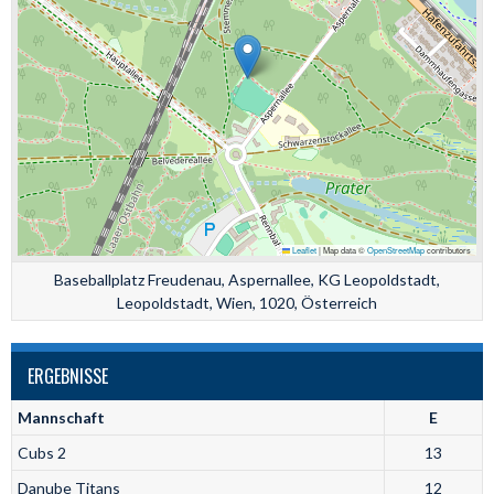
Leaflet
|
Map data ©
OpenStreetMap
contributors
Baseballplatz Freudenau, Aspernallee, KG Leopoldstadt,
Leopoldstadt, Wien, 1020, Österreich
ERGEBNISSE
Mannschaft
E
Cubs 2
13
Danube Titans
12