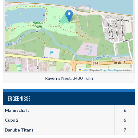
Leaflet
|
Map data ©
OpenStreetMap
contributors
Raven´s Nest, 3430 Tulln
ERGEBNISSE
Mannschaft
E
Cubs 2
6
Danube Titans
7