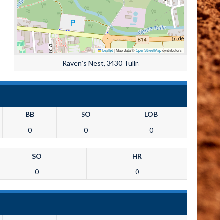
Leaflet
|
Map data ©
OpenStreetMap
contributors
Raven´s Nest, 3430 Tulln
BB
SO
LOB
0
0
0
SO
HR
0
0