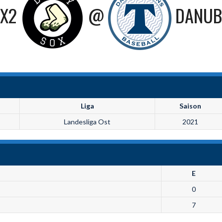
OX2
@
DANUB
Liga
Saison
Landesliga Ost
2021
E
0
7