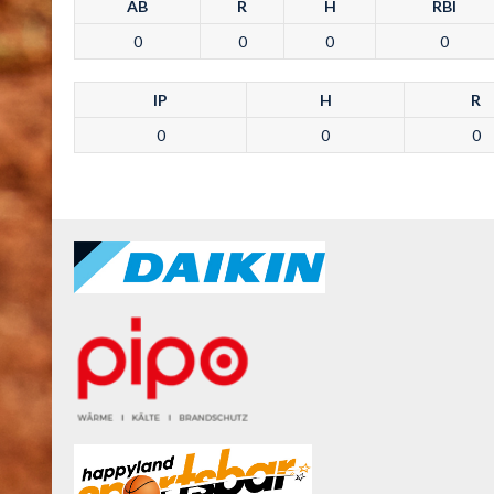
AB
R
H
RBI
0
0
0
0
IP
H
R
0
0
0