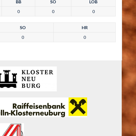
BB
SO
LOB
0
0
0
SO
HR
0
0