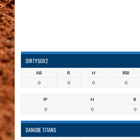
DIRTYSOX2
AB
R
H
RBI
0
0
0
0
IP
H
R
0
0
0
DANUBE TITANS