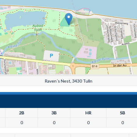
Raven´s Nest, 3430 Tulln
2B
3B
HR
SB
0
0
0
0