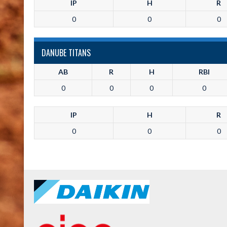
IP
H
R
0
0
0
DANUBE TITANS
AB
R
H
RBI
0
0
0
0
IP
H
R
0
0
0