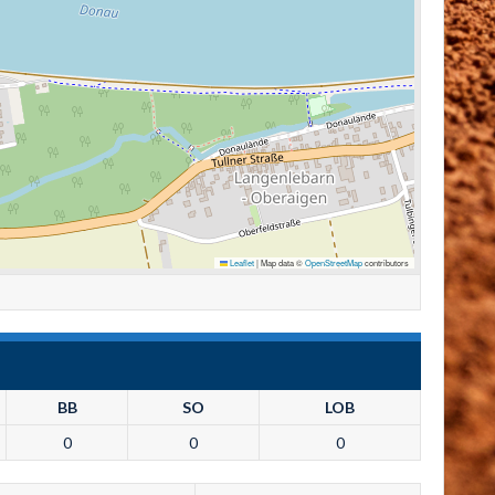
Leaflet
|
Map data ©
OpenStreetMap
contributors
BB
SO
LOB
0
0
0