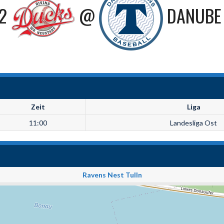
2
@
DANUBE 
Zeit
Liga
11:00
Landesliga Ost
Ravens Nest Tulln