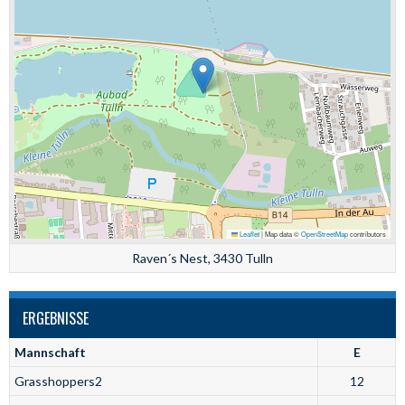
Leaflet
|
Map data ©
OpenStreetMap
contributors
Raven´s Nest, 3430 Tulln
ERGEBNISSE
Mannschaft
E
Grasshoppers2
12