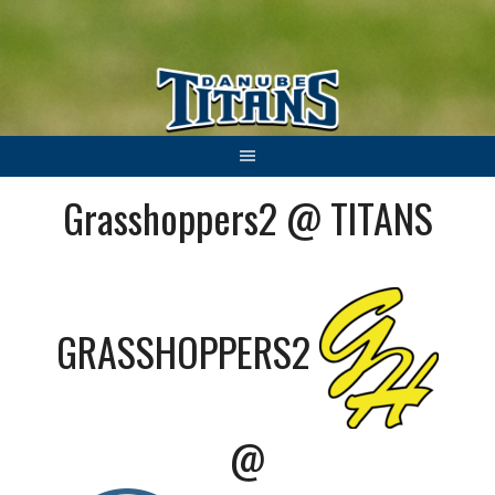
Springe
zum
Inhalt
Grasshoppers2 @ TITANS
GRASSHOPPERS2
@