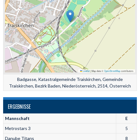
Leaflet
|
Map data ©
OpenStreetMap
contributors
Badgasse, Katastralgemeinde Traiskirchen, Gemeinde
Traiskirchen, Bezirk Baden, Niederösterreich, 2514, Österreich
ERGEBNISSE
Mannschaft
E
Metrostars 3
5
Danube Titans
8