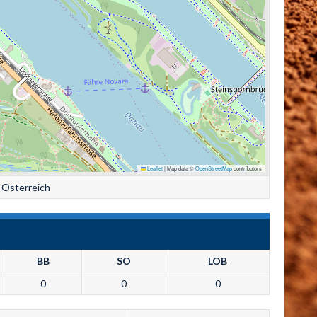
Leaflet
|
Map data ©
OpenStreetMap
contributors
 Österreich
BB
SO
LOB
0
0
0