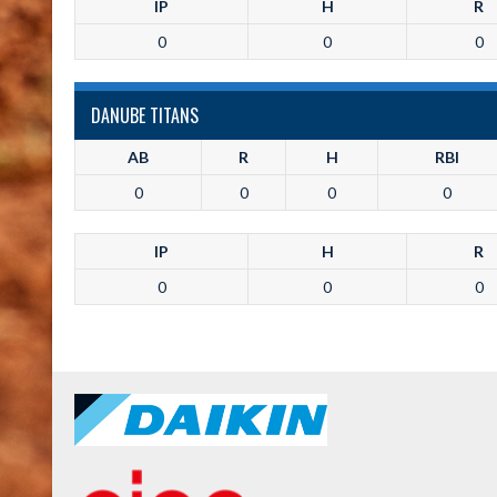
IP
H
R
0
0
0
DANUBE TITANS
AB
R
H
RBI
0
0
0
0
IP
H
R
0
0
0