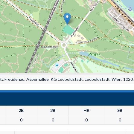
atz Freudenau, Aspernallee, KG Leopoldstadt, Leopoldstadt, Wien, 1020,
2B
3B
HR
SB
0
0
0
0