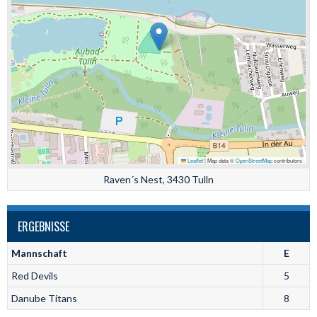
Leaflet
|
Map data ©
OpenStreetMap
contributors
Raven´s Nest, 3430 Tulln
ERGEBNISSE
Mannschaft
E
Red Devils
5
Danube Titans
8