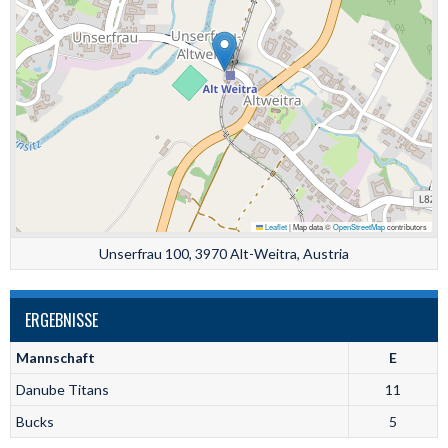
Leaflet
|
Map data ©
OpenStreetMap
contributors
Unserfrau 100, 3970 Alt-Weitra, Austria
ERGEBNISSE
Mannschaft
E
Danube Titans
11
Bucks
5