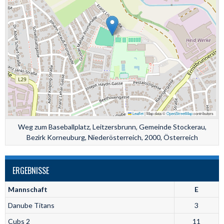
Leaflet
|
Map data ©
OpenStreetMap
contributors
Weg zum Baseballplatz, Leitzersbrunn, Gemeinde Stockerau,
Bezirk Korneuburg, Niederösterreich, 2000, Österreich
ERGEBNISSE
Mannschaft
E
Danube Titans
3
Cubs 2
11