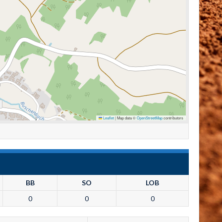
Leaflet
|
Map data ©
OpenStreetMap
contributors
BB
SO
LOB
0
0
0