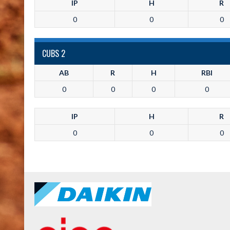
IP
H
R
0
0
0
CUBS 2
AB
R
H
RBI
0
0
0
0
IP
H
R
0
0
0