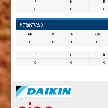
IP
H
R
0
0
0
METROSTARS 3
AB
R
H
RBI
0
0
0
0
IP
H
R
0
0
0