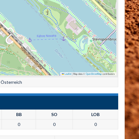
Leaflet
|
Map data ©
OpenStreetMap
contributors
 Österreich
BB
SO
LOB
0
0
0