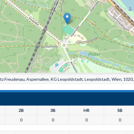
atz Freudenau, Aspernallee, KG Leopoldstadt, Leopoldstadt, Wien, 1020,
2B
3B
HR
SB
0
0
0
0