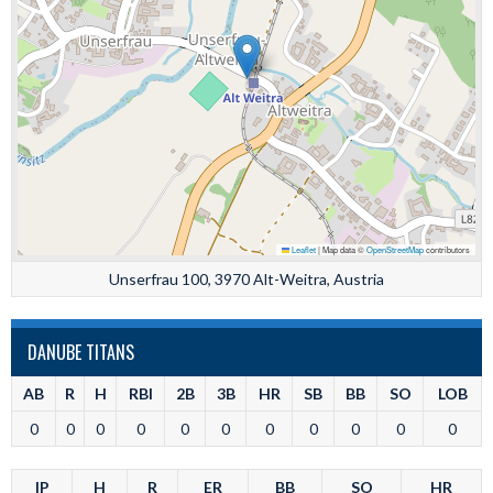
Leaflet
|
Map data ©
OpenStreetMap
contributors
Unserfrau 100, 3970 Alt-Weitra, Austria
DANUBE TITANS
AB
R
H
RBI
2B
3B
HR
SB
BB
SO
LOB
0
0
0
0
0
0
0
0
0
0
0
IP
H
R
ER
BB
SO
HR