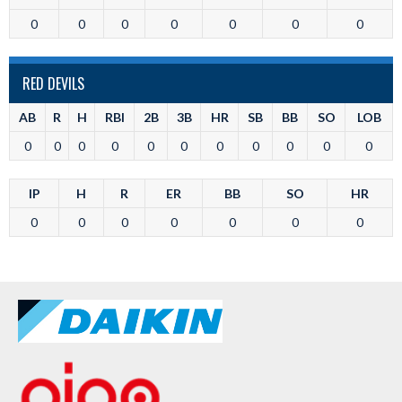
0
0
0
0
0
0
0
RED DEVILS
AB
R
H
RBI
2B
3B
HR
SB
BB
SO
LOB
0
0
0
0
0
0
0
0
0
0
0
IP
H
R
ER
BB
SO
HR
0
0
0
0
0
0
0