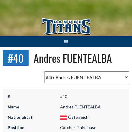
Springe
zum
Inhalt
#40
Andres FUENTEALBA
#
#40
Name
Andres FUENTEALBA
Nationalität
Österreich
Position
Catcher, Third base