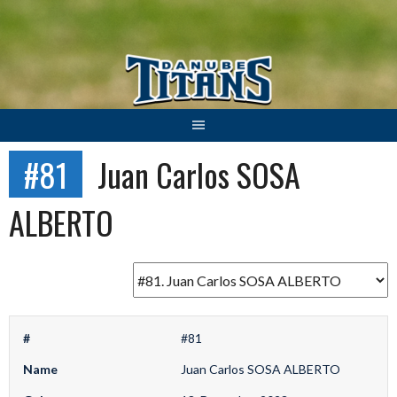
Springe
zum
Inhalt
#81
Juan Carlos SOSA
ALBERTO
#
#81
Name
Juan Carlos SOSA ALBERTO