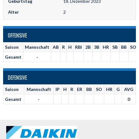
Geburtstag
18. Dezember 2023
Alter
2
OFFENSIVE
Saison
Mannschaft
AB
R
H
RBI
2B
3B
HR
SB
BB
SO
Gesamt
-
DEFENSIVE
Saison
Mannschaft
IP
H
R
ER
BB
SO
HR
G
AVG
Gesamt
-
0