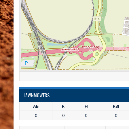
LAWNMOWERS
AB
R
H
RBI
0
0
0
0