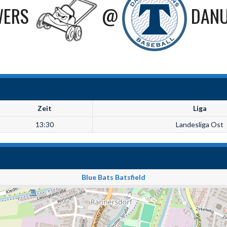
ERS
@
DANU
Zeit
Liga
13:30
Landesliga Ost
Blue Bats Batsfield