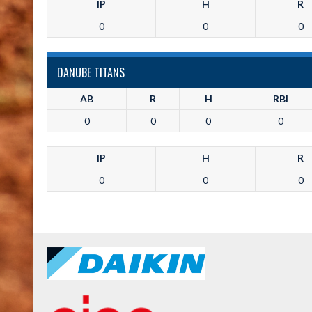
IP
H
R
0
0
0
DANUBE TITANS
AB
R
H
RBI
0
0
0
0
IP
H
R
0
0
0