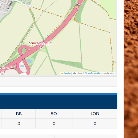
Leaflet
|
Map data ©
OpenStreetMap
contributors
BB
SO
LOB
0
0
0