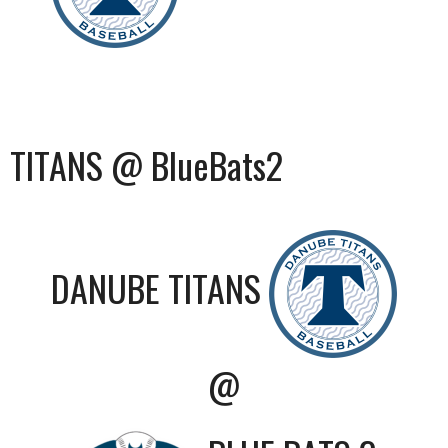
TITANS @ BlueBats2
DANUBE TITANS
@