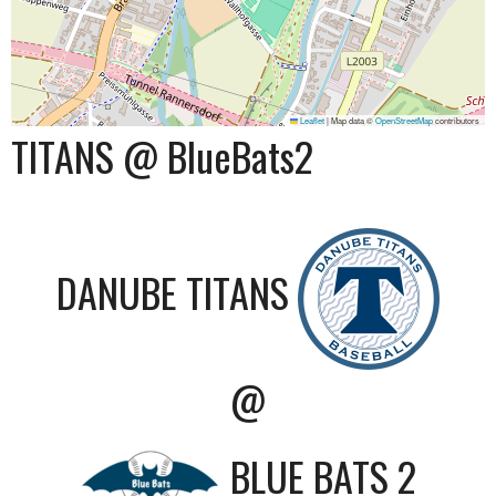
Leaflet
|
Map data ©
OpenStreetMap
contributors
TITANS @ BlueBats2
DANUBE TITANS
@
BLUE BATS 2