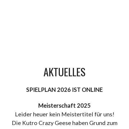
AKTUELLES
SPIELPLAN 2026 IST ONLINE
Meisterschaft 2025
Leider heuer kein Meistertitel für uns!
Die Kutro Crazy Geese haben Grund zum