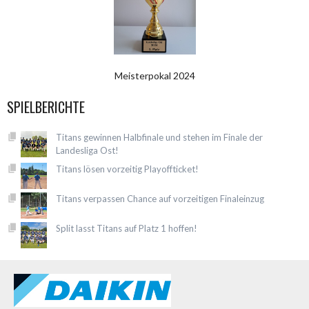
Meisterpokal 2024
SPIELBERICHTE
Titans gewinnen Halbfinale und stehen im Finale der
Landesliga Ost!
Titans lösen vorzeitig Playoffticket!
Titans verpassen Chance auf vorzeitigen Finaleinzug
Split lasst Titans auf Platz 1 hoffen!