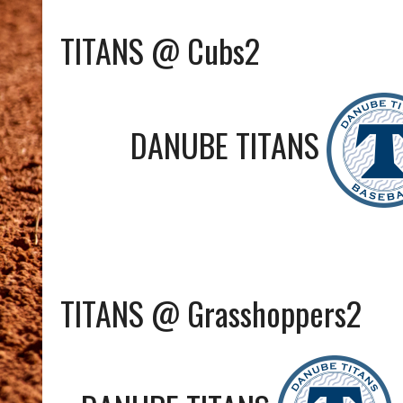
TITANS @ Cubs2
DANUBE TITANS
TITANS @ Grasshoppers2