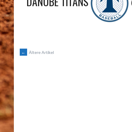
DANUBE TITANS
BEITRAGSNAVIGATION
←
Ältere Artikel