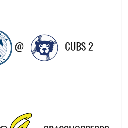
@
CUBS 2