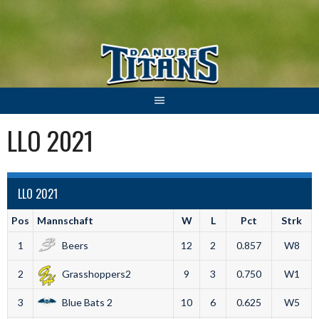
Springe
zum
Inhalt
LLO 2021
LLO 2021
Pos
Mannschaft
W
L
Pct
Strk
1
Beers
12
2
0.857
W8
2
Grasshoppers2
9
3
0.750
W1
3
Blue Bats 2
10
6
0.625
W5