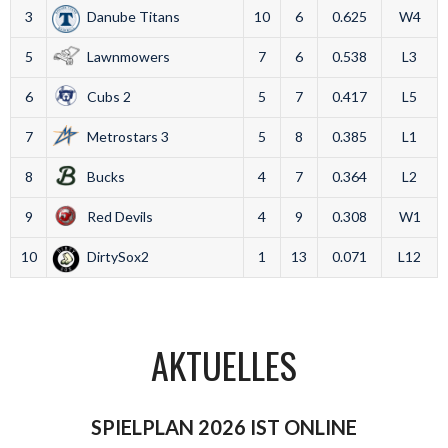
3
Danube Titans
10
6
0.625
W4
5
Lawnmowers
7
6
0.538
L3
6
Cubs 2
5
7
0.417
L5
7
Metrostars 3
5
8
0.385
L1
8
Bucks
4
7
0.364
L2
9
Red Devils
4
9
0.308
W1
10
DirtySox2
1
13
0.071
L12
AKTUELLES
SPIELPLAN 2026 IST ONLINE