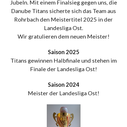
Jubeln. Mit einem Finalsieg gegen uns, die
Danube Titans sicherte sich das Team aus
Rohrbach den Meistertitel 2025 in der
Landesliga Ost.
Wir gratulieren dem neuen Meister!
Saison 2025
Titans gewinnen Halbfinale und stehen im
Finale der Landesliga Ost!
Saison 2024
Meister der Landesliga Ost!