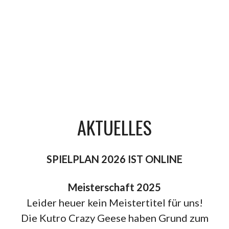
AKTUELLES
SPIELPLAN 2026 IST ONLINE
Meisterschaft 2025
Leider heuer kein Meistertitel für uns!
Die Kutro Crazy Geese haben Grund zum