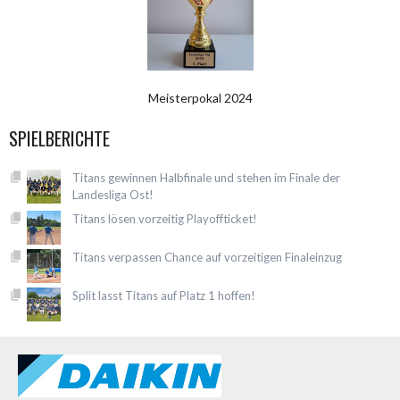
Meisterpokal 2024
SPIELBERICHTE
Titans gewinnen Halbfinale und stehen im Finale der
Landesliga Ost!
Titans lösen vorzeitig Playoffticket!
Titans verpassen Chance auf vorzeitigen Finaleinzug
Split lasst Titans auf Platz 1 hoffen!