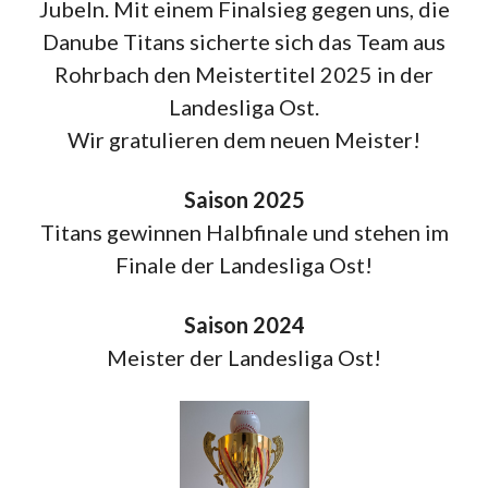
Jubeln. Mit einem Finalsieg gegen uns, die
Danube Titans sicherte sich das Team aus
Rohrbach den Meistertitel 2025 in der
Landesliga Ost.
Wir gratulieren dem neuen Meister!
Saison 2025
Titans gewinnen Halbfinale und stehen im
Finale der Landesliga Ost!
Saison 2024
Meister der Landesliga Ost!