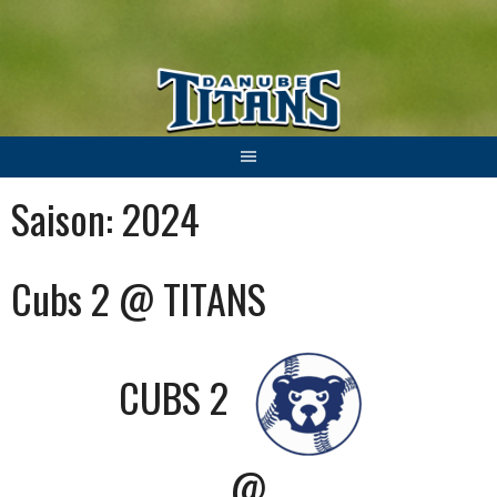
Springe
zum
Inhalt
Saison:
2024
Cubs 2 @ TITANS
CUBS 2
@