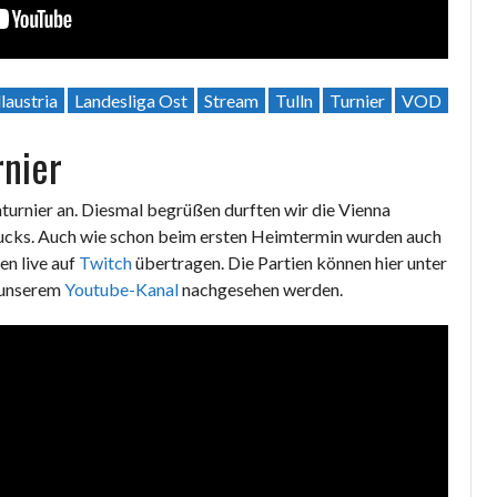
laustria
Landesliga Ost
Stream
Tulln
Turnier
VOD
nier
turnier an. Diesmal begrüßen durften wir die Vienna
ucks. Auch wie schon beim ersten Heimtermin wurden auch
en live auf
Twitch
übertragen. Die Partien können hier unter
f unserem
Youtube-Kanal
nachgesehen werden.