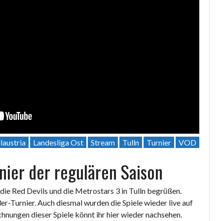
laustria
Landesliga Ost
Stream
Tulln
Turnier
VOD
nier der regulären Saison
die Red Devils und die Metrostars 3 in Tulln begrüßen.
er-Turnier. Auch diesmal wurden die Spiele wieder live auf
hnungen dieser Spiele könnt ihr hier wieder nachsehen.