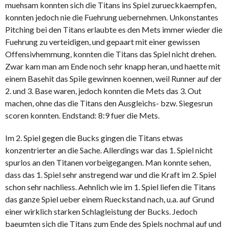
muehsam konnten sich die Titans ins Spiel zurueckkaempfen,
konnten jedoch nie die Fuehrung uebernehmen. Unkonstantes
Pitching bei den Titans erlaubte es den Mets immer wieder die
Fuehrung zu verteidigen, und gepaart mit einer gewissen
Offensivhemmung, konnten die Titans das Spiel nicht drehen.
Zwar kam man am Ende noch sehr knapp heran, und haette mit
einem Basehit das Spile gewinnen koennen, weil Runner auf der
2. und 3. Base waren, jedoch konnten die Mets das 3. Out
machen, ohne das die Titans den Ausgleichs- bzw. Siegesrun
scoren konnten. Endstand: 8:9 fuer die Mets.
Im 2. Spiel gegen die Bucks gingen die Titans etwas
konzentrierter an die Sache. Allerdings war das 1. Spiel nicht
spurlos an den Titanen vorbeigegangen. Man konnte sehen,
dass das 1. Spiel sehr anstregend war und die Kraft im 2. Spiel
schon sehr nachliess. Aehnlich wie im 1. Spiel liefen die Titans
das ganze Spiel ueber einem Rueckstand nach, u.a. auf Grund
einer wirklich starken Schlagleistung der Bucks. Jedoch
baeumten sich die Titans zum Ende des Spiels nochmal auf und