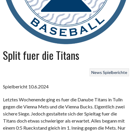
Split fuer die Titans
News
Spielberichte
Spielbericht 10.6.2024
Letztes Wochenende ging es fuer die Danube Titans in Tulln
gegen die Vienna Mets und die Vienna Bucks. Eigentlich zwei
sichere Siege. Jedoch gestaltete sich der Spieltag fuer die
Titans doch etwas schwieriger als erwartet. Alles begann mit
einem 0:5 Rueckstand gleich im 1. Inning gegen die Mets. Nur