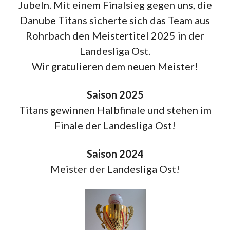
Jubeln. Mit einem Finalsieg gegen uns, die
Danube Titans sicherte sich das Team aus
Rohrbach den Meistertitel 2025 in der
Landesliga Ost.
Wir gratulieren dem neuen Meister!
Saison 2025
Titans gewinnen Halbfinale und stehen im
Finale der Landesliga Ost!
Saison 2024
Meister der Landesliga Ost!