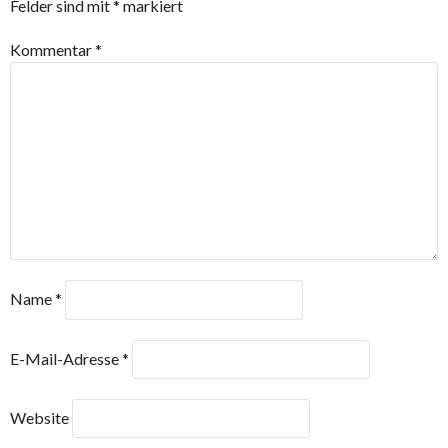
Felder sind mit
*
markiert
Kommentar
*
Name
*
E-Mail-Adresse
*
Website