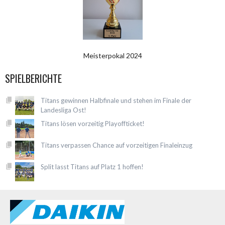
Meisterpokal 2024
SPIELBERICHTE
Titans gewinnen Halbfinale und stehen im Finale der
Landesliga Ost!
Titans lösen vorzeitig Playoffticket!
Titans verpassen Chance auf vorzeitigen Finaleinzug
Split lasst Titans auf Platz 1 hoffen!