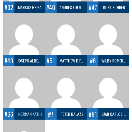
#32
#40
#47
MARKUS BRIZA
ANDRES FUENTEALBA
KURT FÜHRER
#49
#51
#6
JOSEPH ALBERT BAILEY
MATTHEW DIFRANCO
WILBY ROMERO ALVAREZ
#66
#7
#81
NORMAN KATHI
PETER BALAZS
JUAN CARLOS SOSA ALBERTO